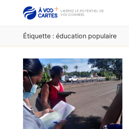
Aller
au
LIBÉREZ LE POTENTIEL DE
VOS DONNÉES
contenu
Étiquette :
éducation populaire