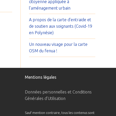
citoyenne appliquée à
l’aménagement urbain
A propos de la carte d’entraide et
de soutien aux soignants (Covid-19
en Polynésie)
Un nouveau visage pour la carte
OSM du fenua !
Mentions légales
Données personnelles et Conditions
Générales d’Utilisation
Sauf mention contraire, tous les contenus sont