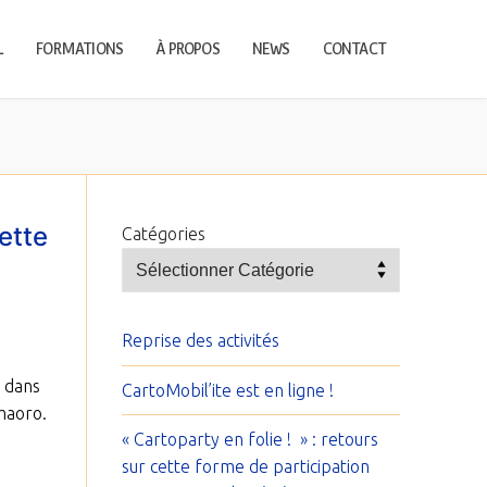
L
FORMATIONS
À PROPOS
NEWS
CONTACT
cette
Catégories
Reprise des activités
1 dans
CartoMobil’ite est en ligne !
maoro.
« Cartoparty en folie ! » : retours
sur cette forme de participation