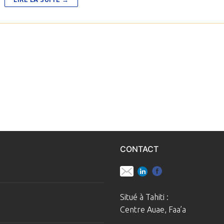
CONTACT
Situé à Tahiti :
Centre Auae, Faa’a